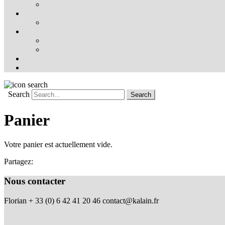
FAQ
Notre histoire
Nos partenaires
Ils parlent de nous
En France
À l’étranger
Témoignages
Contact
Search
Panier
Votre panier est actuellement vide.
Partagez:
Nous contacter
Florian + 33 (0) 6 42 41 20 46
contact@kalain.fr
Mentions Légales
CGV