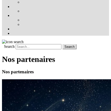
FAQ
Notre histoire
Nos partenaires
Ils parlent de nous
En France
À l’étranger
Témoignages
Contact
Search
Nos partenaires
Nos partenaires