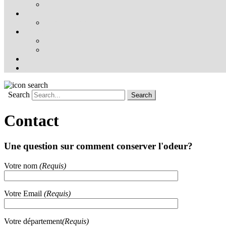
FAQ
Notre histoire
Nos partenaires
Ils parlent de nous
En France
À l’étranger
Témoignages
Contact
Search
Contact
Une question sur comment conserver l'odeur?
Votre nom
(Requis)
Votre Email
(Requis)
Votre département
(Requis)