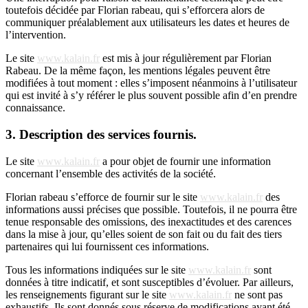
toutefois décidée par Florian rabeau, qui s’efforcera alors de
communiquer préalablement aux utilisateurs les dates et heures de
l’intervention.
Le site
www.kalain.fr
est mis à jour régulièrement par Florian
Rabeau. De la même façon, les mentions légales peuvent être
modifiées à tout moment : elles s’imposent néanmoins à l’utilisateur
qui est invité à s’y référer le plus souvent possible afin d’en prendre
connaissance.
3. Description des services fournis.
Le site
www.kalain.fr
a pour objet de fournir une information
concernant l’ensemble des activités de la société.
Florian rabeau s’efforce de fournir sur le site
www.kalain.fr
des
informations aussi précises que possible. Toutefois, il ne pourra être
tenue responsable des omissions, des inexactitudes et des carences
dans la mise à jour, qu’elles soient de son fait ou du fait des tiers
partenaires qui lui fournissent ces informations.
Tous les informations indiquées sur le site
www.kalain.fr
sont
données à titre indicatif, et sont susceptibles d’évoluer. Par ailleurs,
les renseignements figurant sur le site
www.kalain.fr
ne sont pas
exhaustifs. Ils sont donnés sous réserve de modifications ayant été